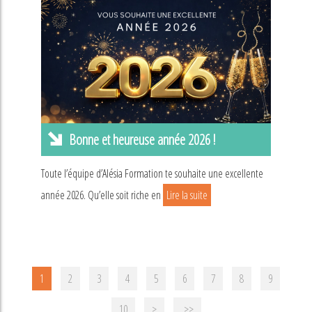
Bonne et heureuse année 2026 !
Toute l’équipe d’Alésia Formation te souhaite une excellente
année 2026. Qu’elle soit riche en
Lire la suite
1
2
3
4
5
6
7
8
9
10
>
>>