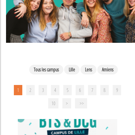
Tous les campus
Lille
Lens
Amiens
1
2
3
4
5
6
7
8
9
10
>
>>