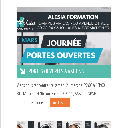
PORTES OUVERTES A AMIENS
Viens nous rencontrer ce samedi 21 mars de 09h00 à 13h00.
BTS MCO ou NDRC ou encore BTS CG, SAM ou GPME en
alternance ! Poursuite
Lire la suite