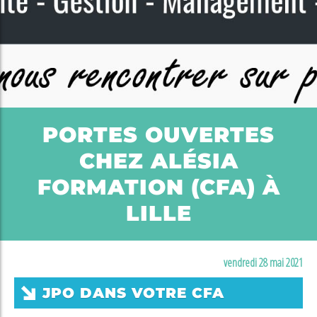
PORTES OUVERTES
CHEZ ALÉSIA
FORMATION (CFA) À
LILLE
vendredi 28 mai 2021
JPO DANS VOTRE CFA