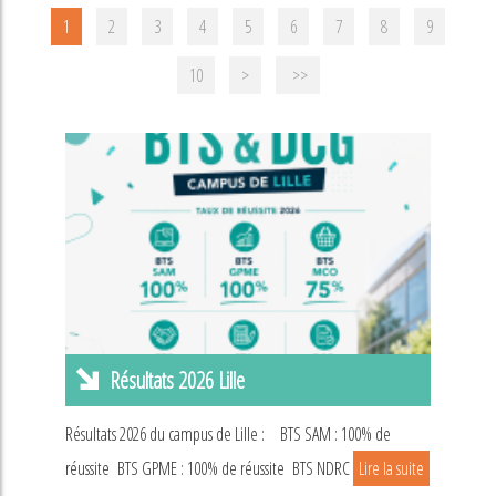
1
2
3
4
5
6
7
8
9
10
>
>>
Résultats 2026 Lille
Résultats 2026 du campus de Lille : BTS SAM : 100% de
réussite BTS GPME : 100% de réussite BTS NDRC
Lire la suite