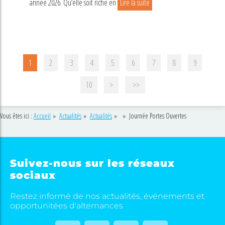
année 2026. Qu’elle soit riche en
Lire la suite
1
2
3
4
5
6
7
8
9
10
>
>>
Vous êtes ici :
Accueil
»
Actualités
»
Actualités
»
»
Journée Portes Ouvertes
Suivez-nous sur les réseaux
sociaux
Restez informé de nos actualités, événements et
opportunitées d'alternances