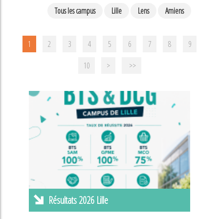
Tous les campus
Lille
Lens
Amiens
1
2
3
4
5
6
7
8
9
10
>
>>
Résultats 2026 Lille