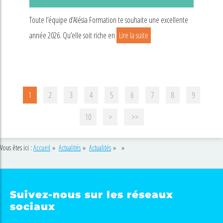
Toute l’équipe d’Alésia Formation te souhaite une excellente
année 2026. Qu’elle soit riche en
Lire la suite
1
2
3
4
5
6
7
8
9
10
>
>>
Vous êtes ici :
Accueil
»
Actualités
»
Actualités
»
»
Suivez-nous sur les réseaux
sociaux